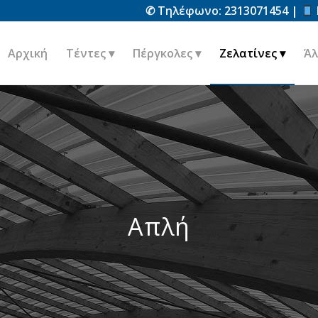
✆ Τηλέφωνο:
2313071454
|
Αρχική
Τέντες
Πέργκολες
Ζελατίνες
Άλ
Απλή