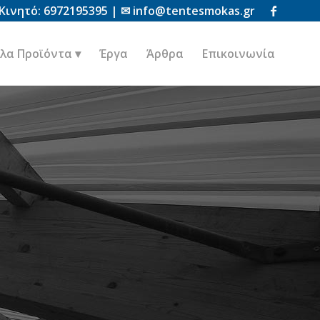
Κινητό:
6972195395
| ✉
info@tentesmokas.gr
λα Προϊόντα
Έργα
Άρθρα
Επικοινωνία