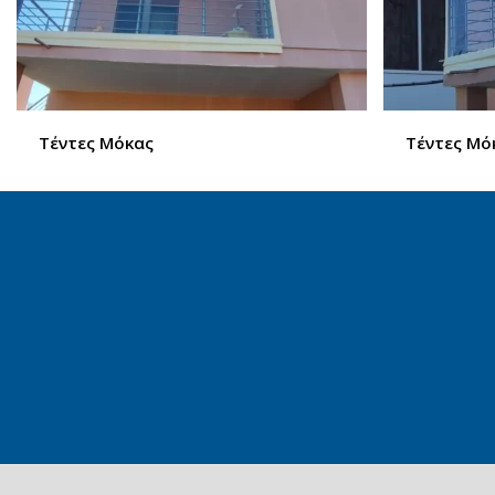
Τέντες Μόκας
Τέντες Μό