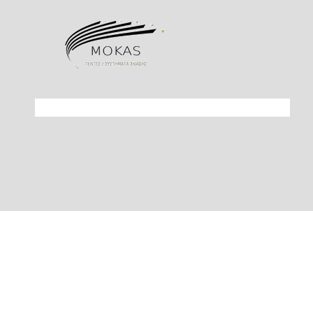
© Copyright 2023 - Τέντες Θεσσαλονίκη Μόκας | Συστήματα Σκίασης | Πέ