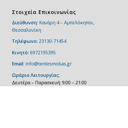
Στοιχεία Επικοινωνίας
Διεύθυνση:
Κανάρη 4 – Αμπελόκηποι,
Θεσσαλονίκη
Τηλέφωνο:
23130-71454
Κινητό:
6972195395
Email:
info@tentesmokas.gr
Ωράριο Λειτουργίας:
Δευτέρα – Παρασκευή: 9:00 – 21:00
Σάββατο – Κυριακή: Κλειστά
ργκολες - Ζελατίνες - Σίτα Θεσσαλονίκη | Powered by
digital4u