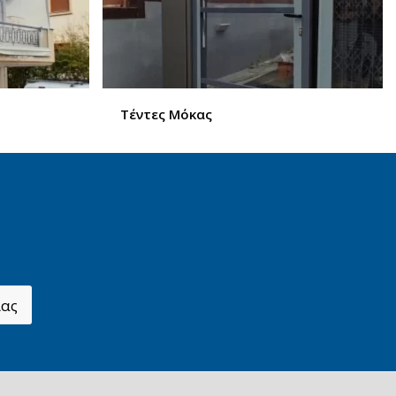
Τέντες Μόκας
ίας