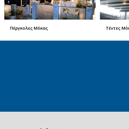
Πέργκολες Μόκας
Τέντες Μό