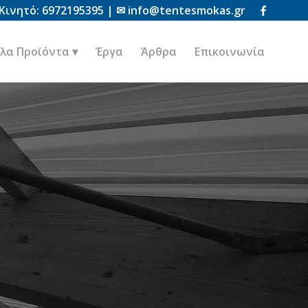
Κινητό:
6972195395
| ✉
info@tentesmokas.gr
λα Προϊόντα
Έργα
Άρθρα
Επικοινωνία