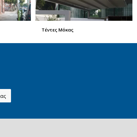
Τέντες Μόκας
ίας