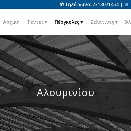
✆ Τηλέφωνο:
2313071454
|
Αρχική
Τέντες
Πέργκολες
Ζελατίνες
Άλ
Αλουμινίου