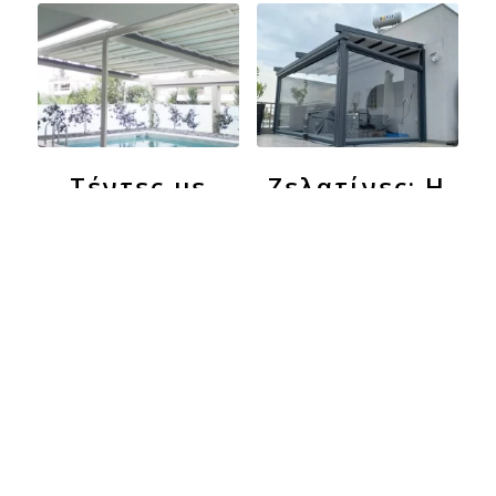
Τέντες με
Ζελατίνες: Η
Αντιρίδες:
Ιδανική
Ιδανικές για
Επιλογή για
Αποτελεσματική
Προστασία
Σκίαση και
και Στυλ
Ανθεκτικότητα
Δείτε Περισσότερα
Δείτε Περισσότερα