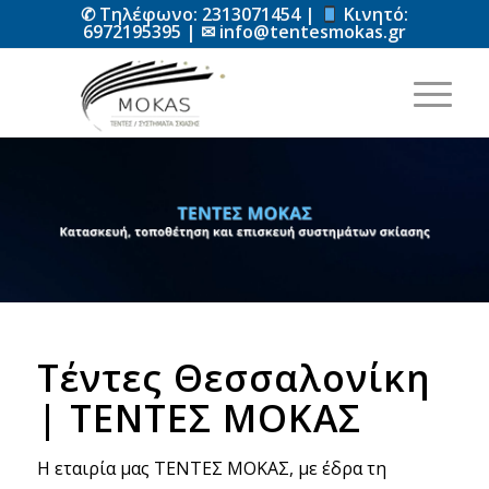
✆ Τηλέφωνο:
2313071454
|
Κινητό:
6972195395
| ✉
info@tentesmokas.gr
Τέντες Θεσσαλονίκη
| ΤΕΝΤΕΣ ΜΟΚΑΣ
Η εταιρία μας ΤΕΝΤΕΣ ΜΟΚΑΣ, με έδρα τη