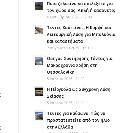
Ποια ζελατίνα να επιλέξετε για
τον χώρο σας; Απλή ή κασονέτο;
ν
6 Οκτωβρίου 2025 - 12:00
Τέντες Κασετίνες: Η Κομψή και
Λειτουργική Λύση για Μπαλκόνια
και Καταστήματα
7 Αυγούστου 2025 - 15:10
Οδηγός Συντήρησης Τέντας για
Μακροχρόνια Χρήση στη
Θεσσαλονίκη
5 Ιουνίου 2025 - 11:33
Η Πέργκολα ως Σύγχρονη Λύση
ς
Σκίασης
5 Ιουνίου 2025 - 11:11
Τέντες για καύσωνα: Πώς να
προστατευτείτε από τον ήλιο
ς
στην Ελλάδα