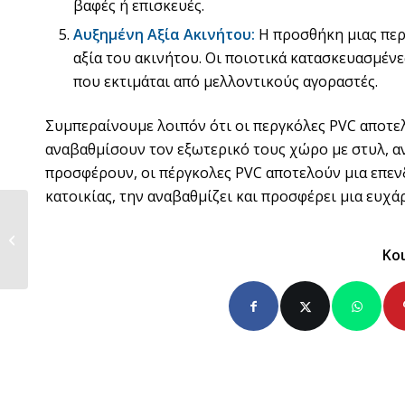
βαφές ή επισκευές.
Αυξημένη Αξία Ακινήτου:
Η προσθήκη μιας περ
αξία του ακινήτου. Οι ποιοτικά κατασκευασμέν
που εκτιμάται από μελλοντικούς αγοραστές.
Συμπεραίνουμε λοιπόν ότι οι περγκόλες PVC αποτελ
αναβαθμίσουν τον εξωτερικό τους χώρο με στυλ, α
προσφέρουν, οι πέργκολες PVC αποτελούν μια επενδ
κατοικίας, την αναβαθμίζει και προσφέρει μια ευχά
Οι Τέντες Περγκόλες
ως Στοιχείο Βιώσιμης...
Κο