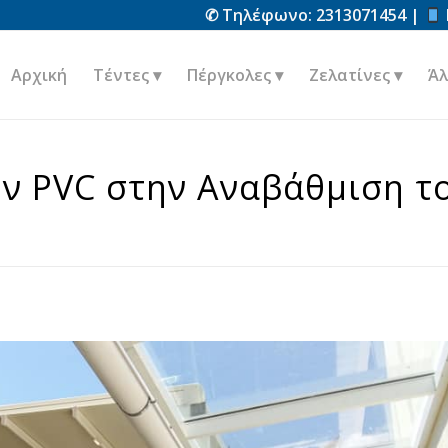
✆ Τηλέφωνο:
2313071454
|
Αρχική
Τέντες
Πέργκολες
Ζελατίνες
Άλ
ν PVC στην Αναβάθμιση τ