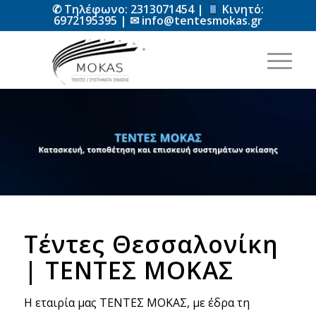
✆ Τηλέφωνο:
2313071454
|
Κινητό:
6972195395
| ✉
info@tentesmokas.gr
Τέντες Θεσσαλονίκη
| ΤΕΝΤΕΣ ΜΟΚΑΣ
Η εταιρία μας ΤΕΝΤΕΣ ΜΟΚΑΣ, με έδρα τη