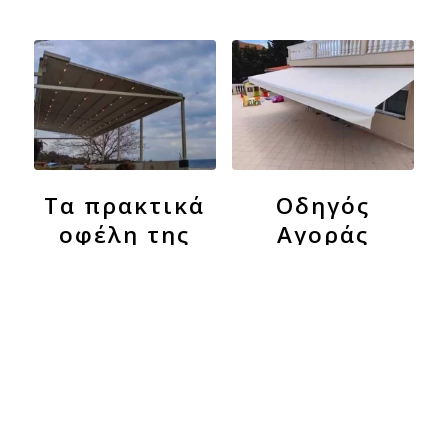
Τα πρακτικά
Οδηγός
οφέλη της
Αγοράς
πέργκολας
στον κήπο
Πώς να επιλέξετε τις
σας.
ιδανικές τέντες για το
σπίτι σας. Όταν
πρόκειται για τη
Ο κήπος αποτελεί έναν
διακόσμηση και τη
πολύτιμο χώρο
λειτουργικότητα του
ανάπαυσης και